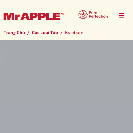
Nhảy đến nội dung
Trang Chủ
Các Loại Táo
Braeburn