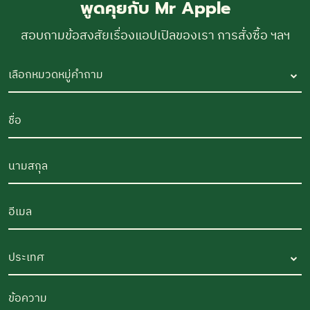
พูดคุยกับ Mr Apple
สอบถามข้อสงสัยเรื่องแอปเปิลของเรา การสั่งซื้อ ฯลฯ
เลือกหมวดหมู่คำถาม
เลือกหมวดหมู่คำถาม
ชื่อ
นามสกุล
อีเมล
ประเทศ
ประเทศ
ข้อความ