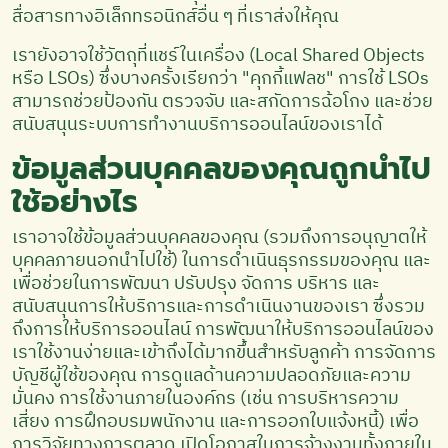
สื่อสารทางอิเล็กทรอนิกส์อื่น ๆ ที่เราส่งให้คุณ
เรายังอาจใช้วัตถุที่แชร์ในเครื่อง (Local Shared Objects
หรือ LSOs) ซึ่งบางครั้งเรียกว่า "คุกกี้แฟลช" การใช้ LSOs
สามารถช่วยป้องกัน ตรวจจับ และสกัดการฉ้อโกง และช่วย
สนับสนุนระบบการทำงานบริการออนไลน์ของเราได้
ข้อมูลส่วนบุคคลของคุณถูกนำไป
ใช้อย่างไร
เราอาจใช้ข้อมูลส่วนบุคคลของคุณ (รวมถึงการอนุญาตให้
บุคคลภายนอกนำไปใช้) ในการดำเนินธุรกรรมของคุณ และ
เพื่อช่วยในการพัฒนา ปรับปรุง จัดการ บริหาร และ
สนับสนุนการให้บริการและการดำเนินงานของเรา ซึ่งรวม
ถึงการให้บริการออนไลน์ การพัฒนาให้บริการออนไลน์ของ
เราใช้งานง่ายและเข้าถึงได้มากขึ้นสำหรับลูกค้า การจัดการ
บัญชีผู้ใช้ของคุณ การดูแลด้านความปลอดภัยและความ
มั่นคง การใช้งานภายในองค์กร (เช่น การบริหารความ
เสี่ยง การฝึกอบรมพนักงาน และการออกใบแจ้งหนี้) เพื่อ
การวิจัยทางการตลาด เปิดโอกาสในการจ้างงานทั้งภายใน