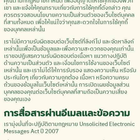
คุณตามที่กฎหมายกำหนด เพื่ออนุญาตให้ใช้คุกกี้ของพวก
เขา และแจ้งให้คุณทราบเกี่ยวกับการใช้คุกกี้ดังกล่าว คุณ
ควรตรวจสอบนโยบายความเป็นส่วนตัวของเว็บไซต์บุคคล
ที่สามทั้งหมด เพื่อให้แน่ใจว่าคุณสะดวกใจในการใช้คุกกี้
ของบุคคลเหล่านั้น
เราไม่มีความรับผิดชอบต่อเว็บไซต์ที่ลิงก์ไป และจัดหาลิงก์
เหล่านั้นเพื่อเป็นข้อมูลและเพื่อความสะดวกของคุณเท่านั้น
เราขอปฏิเสธความรับผิดชอบต่อเนื้อหา แนวทางปฏิบัติ
ด้านความเป็นส่วนตัว และเงื่อนไขการใช้งานของเว็บไซต์
เหล่านั้น และเราไม่ได้ให้การรับรอง แสดงความเห็น หรือรับ
ประกันใดๆ เกี่ยวกับความถูกต้อง เนื้อหา หรือความครบ
ถ้วนของข้อมูลในเว็บไซต์เหล่านั้น การเปิดเผยข้อมูลส่วน
บุคคลของคุณต่อเว็บไซต์บุคคลที่สามถือเป็นความเสี่ยง
ของคุณเอง
การสื่อสารผ่านอีเมลและข้อความ
เรามุ่งมั่นที่จะปฏิบัติตามกฎหมาย Unsolicited Electronic
Messages Act ปี 2007