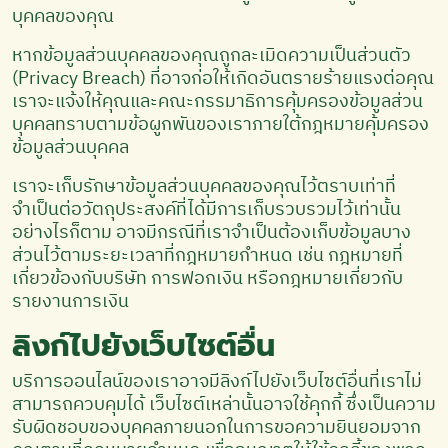
บุคคลของคุณ
หากข้อมูลส่วนบุคคลของคุณถูกละเมิดความเป็นส่วนตัว
(Privacy Breach) ที่อาจก่อให้เกิดอันตรายร้ายแรงต่อคุณ
เราจะแจ้งให้คุณและคณะกรรมาธิการคุ้มครองข้อมูลส่วน
บุคคลทราบตามข้อผูกพันของเราภายใต้กฎหมายคุ้มครอง
ข้อมูลส่วนบุคคล
เราจะเก็บรักษาข้อมูลส่วนบุคคลของคุณไว้ตราบเท่าที่
จำเป็นต่อวัตถุประสงค์ที่ได้มีการเก็บรวบรวมไว้เท่านั้น
อย่างไรก็ตาม อาจมีกรณีที่เราจำเป็นต้องเก็บข้อมูลบาง
ส่วนไว้ตามระยะเวลาที่กฎหมายกำหนด เช่น กฎหมายที่
เกี่ยวข้องกับบริษัท การฟอกเงิน หรือกฎหมายเกี่ยวกับ
รายงานการเงิน
ลิงก์ไปยังเว็บไซต์อื่น
บริการออนไลน์ของเราอาจมีลิงก์ไปยังเว็บไซต์อื่นที่เราไม่
สามารถควบคุมได้ เว็บไซต์เหล่านั้นอาจใช้คุกกี้ ซึ่งเป็นความ
รับผิดชอบของบุคคลภายนอกในการขอความยินยอมจาก