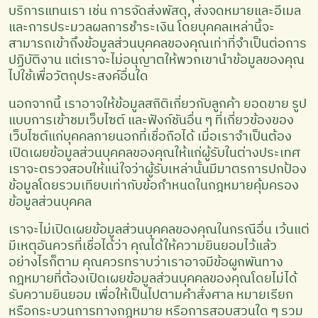
บริการแทนเรา เช่น การจัดส่งพัสดุ, ส่งจดหมายและอีเมล
และการประมวลผลการชำระเงิน โดยบุคคลเหล่านี้จะ
สามารถเข้าถึงข้อมูลส่วนบุคคลของคุณเท่าที่จำเป็นต่อการ
ปฏิบัติงาน แต่เราจะไม่อนุญาตให้พวกเขานำข้อมูลของคุณ
ไปใช้เพื่อวัตถุประสงค์อื่นใด
นอกจากนี้ เราอาจให้ข้อมูลสถิติเกี่ยวกับลูกค้า ยอดขาย รูป
แบบการเข้าชมเว็บไซต์ และฟังก์ชันอื่น ๆ ที่เกี่ยวข้องของ
เว็บไซต์แก่บุคคลภายนอกที่เชื่อถือได้ เมื่อเราจำเป็นต้อง
เปิดเผยข้อมูลส่วนบุคคลของคุณให้แก่ผู้รับในต่างประเทศ
เราจะตรวจสอบให้แน่ใจว่าผู้รับเหล่านั้นมีมาตรการปกป้อง
ข้อมูลโดยรวมเทียบเท่ากับข้อกำหนดในกฎหมายคุ้มครอง
ข้อมูลส่วนบุคคล
เราจะไม่เปิดเผยข้อมูลส่วนบุคคลของคุณในกรณีอื่น เว้นแต่
มีเหตุอันควรที่เชื่อได้ว่า คุณได้ให้ความยินยอมไว้แล้ว
อย่างไรก็ตาม คุณควรทราบว่าเราอาจมีข้อผูกพันทาง
กฎหมายที่ต้องเปิดเผยข้อมูลส่วนบุคคลของคุณโดยไม่ได้
รับความยินยอม เพื่อให้เป็นไปตามคำสั่งศาล หมายเรียก
หรือกระบวนการทางกฎหมาย หรือการสอบสวนใด ๆ รวม