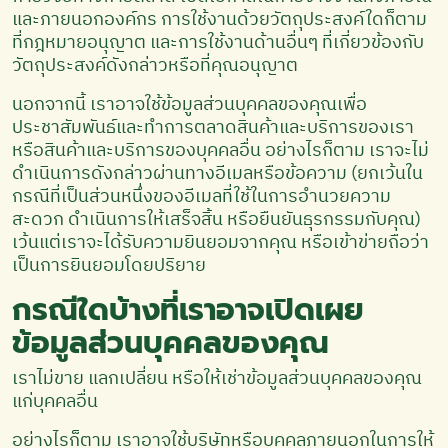
และภายนอกองค์กร การใช้งานด้วยวัตถุประสงค์ใดก็ตาม
ที่กฎหมายอนุญาต และการใช้งานด้านอื่นๆ ที่เกี่ยวข้องกับ
วัตถุประสงค์ดังกล่าวหรือที่คุณอนุญาต
นอกจากนี้ เราอาจใช้ข้อมูลส่วนบุคคลของคุณเพื่อ
ประชาสัมพันธ์และทำการตลาดสินค้าและบริการของเรา
หรือสินค้าและบริการของบุคคลอื่น อย่างไรก็ตาม เราจะไม่
ดำเนินการดังกล่าวผ่านทางอีเมลหรือข้อความ (ยกเว้นใน
กรณีที่เป็นส่วนหนึ่งของอีเมลที่ใช้ในการอำนวยความ
สะดวก ดำเนินการให้เสร็จสิ้น หรือยืนยันธุรกรรมกับคุณ)
เว้นแต่เราจะได้รับความยินยอมจากคุณ หรือเข้าข่ายถือว่า
เป็นการยินยอมโดยปริยาย
กรณีใดบ้างที่เราอาจเปิดเผย
ข้อมูลส่วนบุคคลของคุณ
เราไม่ขาย แลกเปลี่ยน หรือให้เช่าข้อมูลส่วนบุคคลของคุณ
แก่บุคคลอื่น
อย่างไรก็ตาม เราอาจใช้บริษัทหรือบุคคลภายนอกในการให้