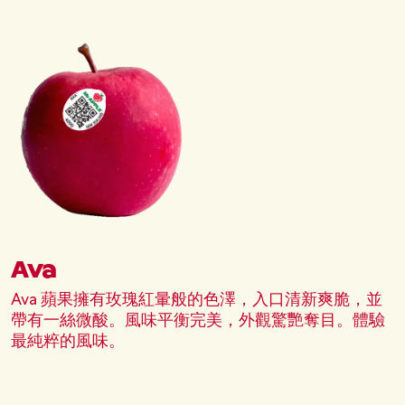
Block (Reference)
圖片
Ava
Ava 蘋果擁有玫瑰紅暈般的色澤，入口清新爽脆，並
帶有一絲微酸。風味平衡完美，外觀驚艷奪目。體驗
最純粹的風味。